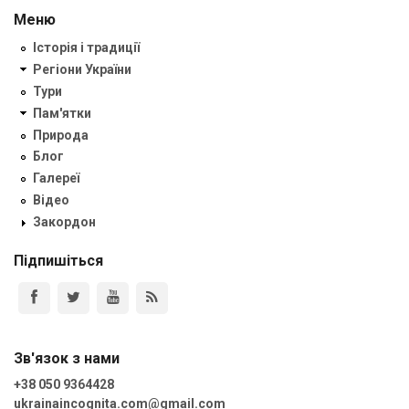
Меню
Історія і традиції
Регіони України
Тури
Пам'ятки
Природа
Блог
Галереї
Відео
Закордон
Підпишіться
Зв'язок з нами
+38 050 9364428
ukrainaincognita.com@gmail.com