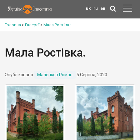
uk
ru
en
Головна
>
Галереї
>
Мала Ростівка.
Мала Ростівка.
Опубліковано
Маленков Роман
5 Серпня, 2020