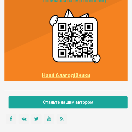
посилання на збір monobank):
Наші благодійники
Станьте нашим автором