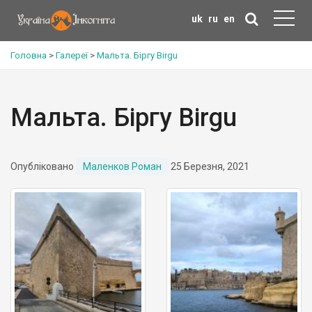
uk
ru
en
Головна
>
Галереї
>
Мальта. Біргу Birgu
Мальта. Біргу Birgu
Опубліковано
Маленков Роман
25 Березня, 2021