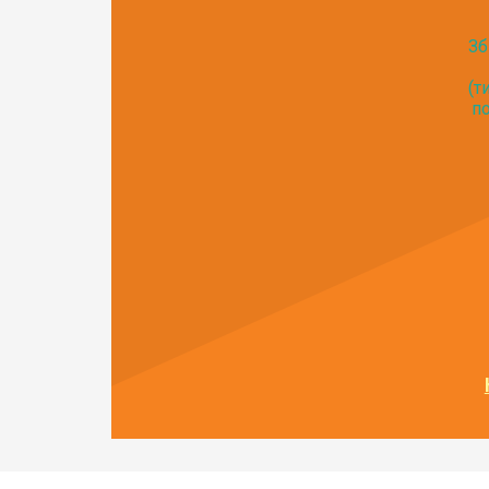
Зб
(т
по