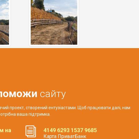
поможи
сайту
авчий проект, створений ентузіастами. Щоб працювати далі, нам
отрібна ваша підтримка.
м на
4149 6293 1537 9685
Карта ПриватБанк