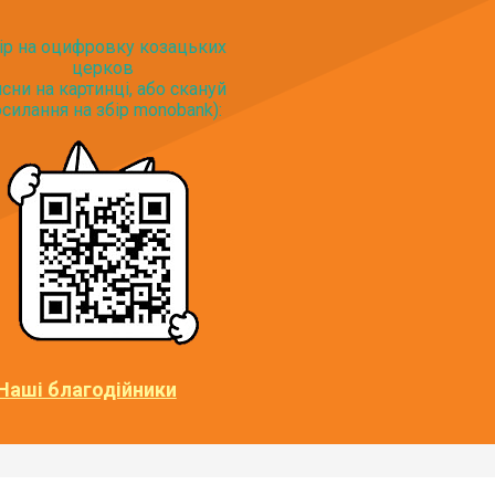
ір на оцифровку козацьких
церков
исни на картинці, або скануй
силання на збір monobank):
Наші благодійники