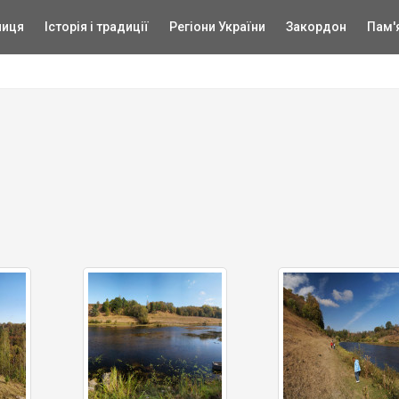
ниця
Історія і традиції
Регіони України
Закордон
Пам'