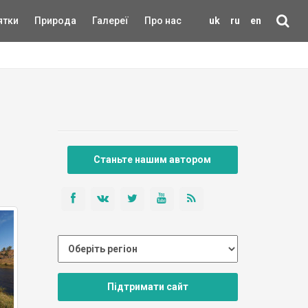
ятки
Природа
Галереї
Про нас
uk
ru
en
Станьте нашим автором
Підтримати сайт