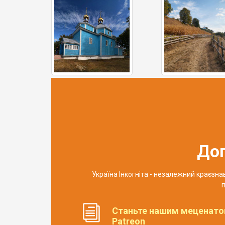
До
Україна Інкогніта - незалежний краєзн
п
Станьте нашим меценато
Patreon