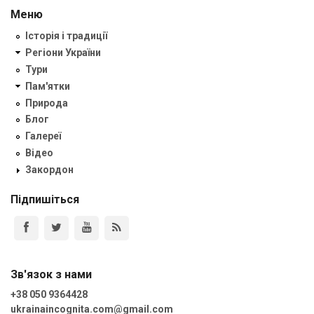
Меню
Історія і традиції
Регіони України
Тури
Пам'ятки
Природа
Блог
Галереї
Відео
Закордон
Підпишіться
Зв'язок з нами
+38 050 9364428
ukrainaincognita.com@gmail.com