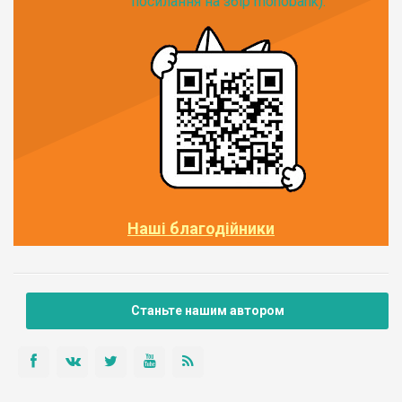
посилання на збір monobank):
Наші благодійники
Станьте нашим автором