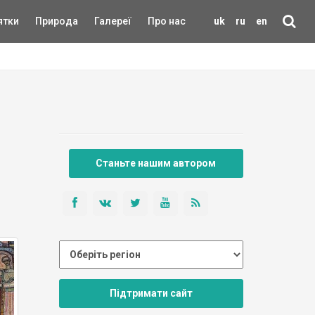
ятки
Природа
Галереї
Про нас
uk
ru
en
Станьте нашим автором
Підтримати сайт