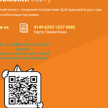
авчий проект, створений ентузіастами. Щоб працювати далі, нам
отрібна ваша підтримка.
м на
4149 6293 1537 9685
Карта ПриватБанк
ір на оцифровку козацьких
церков
исни на картинці, або скануй
силання на збір monobank):