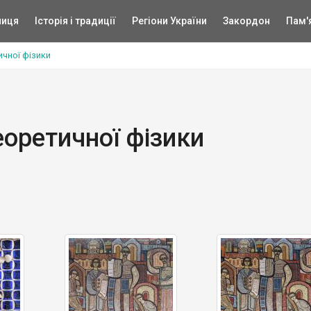
ниця
Історія і традиції
Регіони України
Закордон
Пам'
ичної фізики
еоретичної фізики