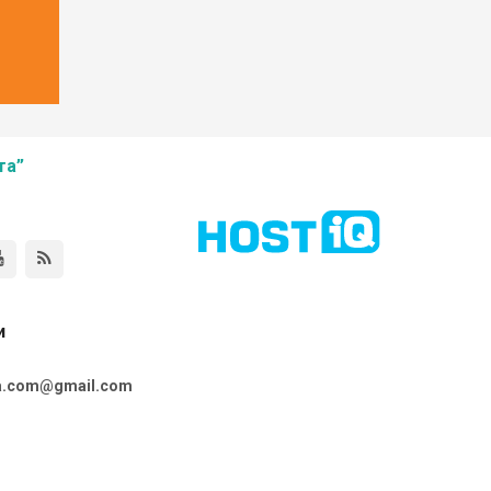
та”
и
ta.com@gmail.com