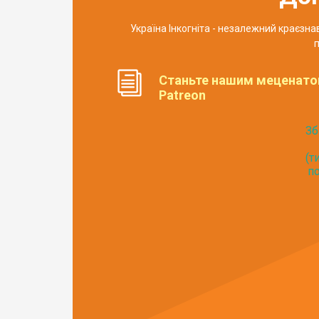
Україна Інкогніта - незалежний краєзн
п
Станьте нашим меценато
Patreon
Зб
(т
по