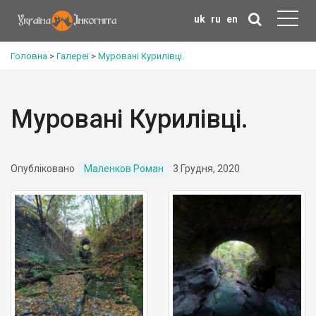
uk
ru
en
Головна
>
Галереї
>
Муровані Курилівці.
Муровані Курилівці.
Опубліковано
Маленков Роман
3 Грудня, 2020