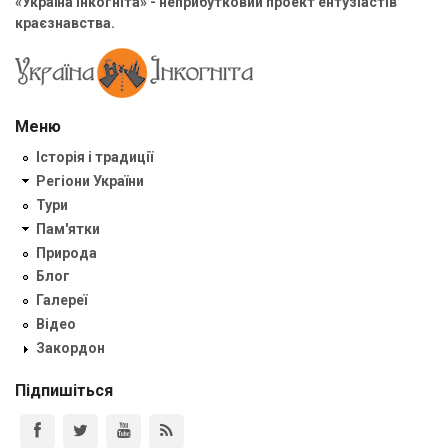
«Україна Інкогніта» - неприбутковий проект ентузіастів
краєзнавства.
Меню
Історія і традиції
Регіони України
Тури
Пам'ятки
Природа
Блог
Галереї
Відео
Закордон
Підпишіться