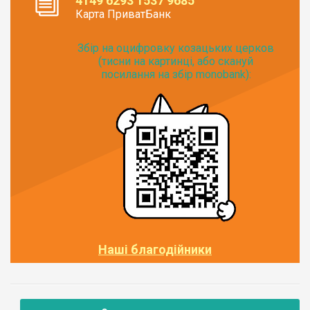
4149 6293 1537 9685
Карта ПриватБанк
Збір на оцифровку козацьких церков
(тисни на картинці, або скануй
посилання на збір monobank):
Наші благодійники