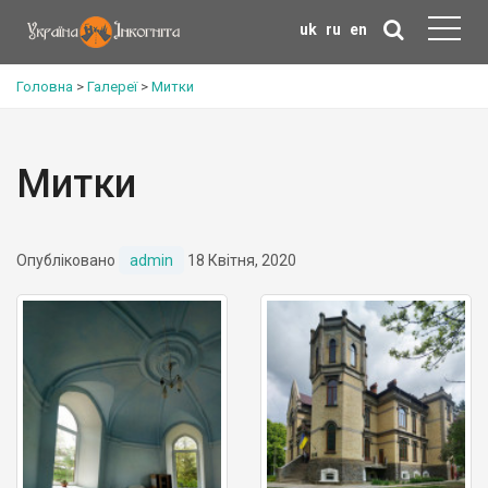
uk
ru
en
Головна
>
Галереї
>
Митки
Митки
Опубліковано
admin
18 Квітня, 2020