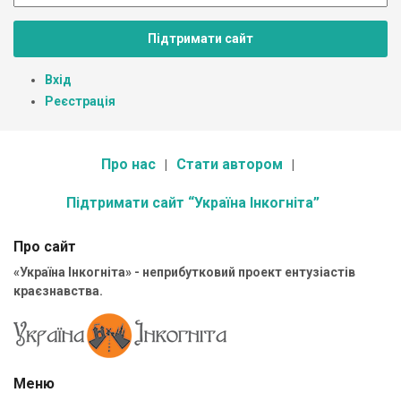
Підтримати сайт
Вхід
Реєстрація
Про нас
Стати автором
Підтримати сайт “Україна Інкогніта”
Про сайт
«Україна Інкогніта» - неприбутковий проект ентузіастів
краєзнавства.
Меню