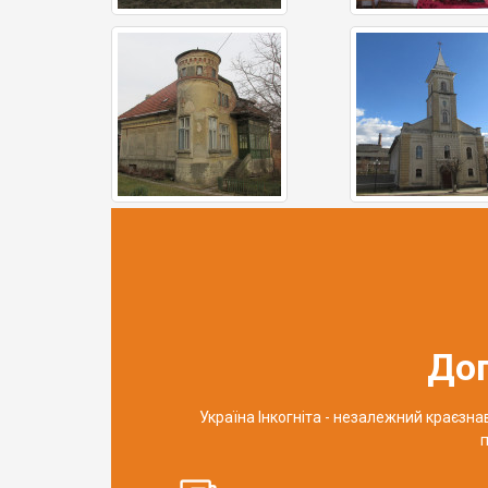
До
Україна Інкогніта - незалежний краєзн
п