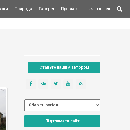
ятки
Природа
Галереї
Про нас
uk
ru
en
Станьте нашим автором
Підтримати сайт