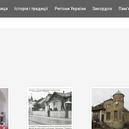
ниця
Історія і традиції
Регіони України
Закордон
Пам'