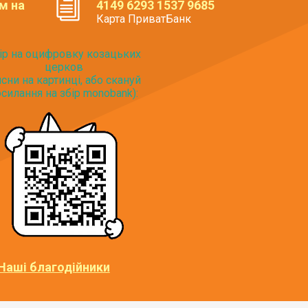
м на
4149 6293 1537 9685
Карта ПриватБанк
ір на оцифровку козацьких
церков
исни на картинці, або скануй
силання на збір monobank):
Наші благодійники