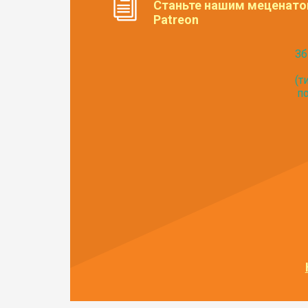
Станьте нашим меценато
Patreon
Зб
(т
по