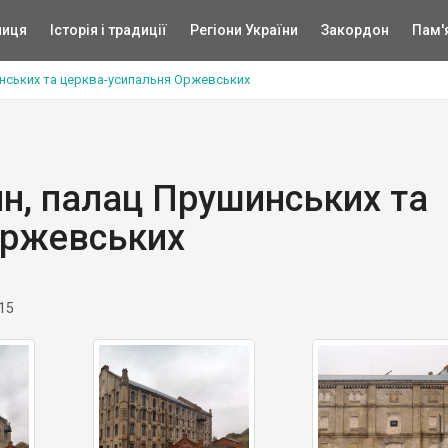
ниця
Історія і традиції
Регіони України
Закордон
Пам'
нських та церква-усипальня Оржевських
н, палац Прушинських та
Оржевських
15