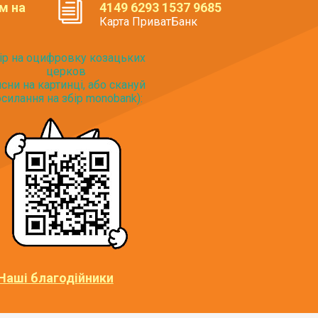
м на
4149 6293 1537 9685
Карта ПриватБанк
ір на оцифровку козацьких
церков
исни на картинці, або скануй
силання на збір monobank):
Наші благодійники