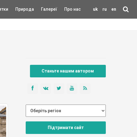
ятки
Природа
Галереї
Про нас
uk
ru
en
Станьте нашим автором
Підтримати сайт