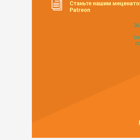
Станьте нашим меценато
Patreon
Зб
(т
по