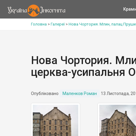
Крам
Головна
>
Галереї
>
Нова Чортория. Млин, палац Пруши
Нова Чортория. Мли
церква-усипальня 
Опубліковано
Маленков Роман
13 Листопада, 20