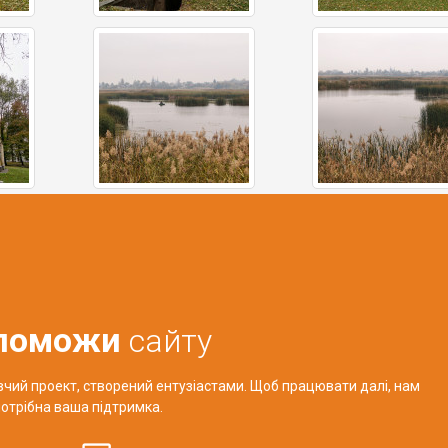
поможи
сайту
авчий проект, створений ентузіастами. Щоб працювати далі, нам
отрібна ваша підтримка.