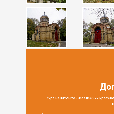
До
Україна Інкогніта - незалежний краєзн
п