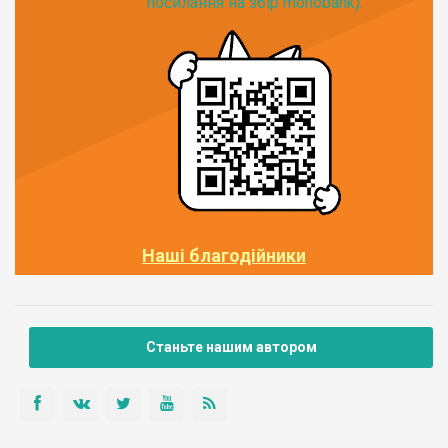
посилання на збір monobank):
Наші благодійники
Станьте нашим автором