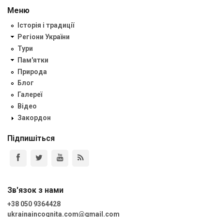
Меню
Історія і традиції
Регіони України
Тури
Пам'ятки
Природа
Блог
Галереї
Відео
Закордон
Підпишіться
Зв'язок з нами
+38 050 9364428
ukrainaincognita.com@gmail.com