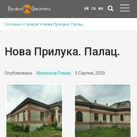
uk
ru
en
Головна
>
Галереї
>
Нова Прилука. Палац.
Нова Прилука. Палац.
Опубліковано
Маленков Роман
5 Серпня, 2020