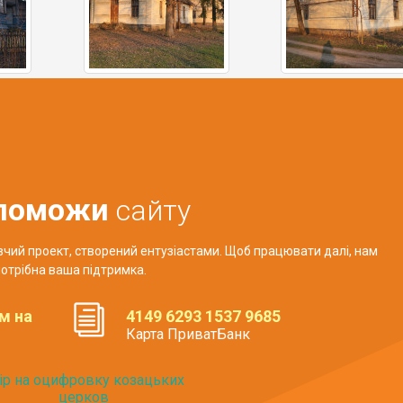
поможи
сайту
авчий проект, створений ентузіастами. Щоб працювати далі, нам
отрібна ваша підтримка.
м на
4149 6293 1537 9685
Карта ПриватБанк
ір на оцифровку козацьких
церков