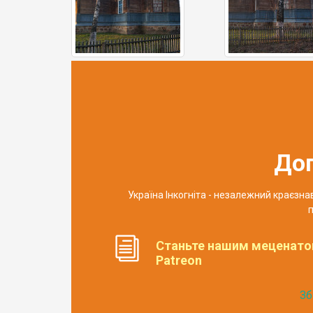
До
Україна Інкогніта - незалежний краєзн
п
Станьте нашим меценато
Patreon
Зб