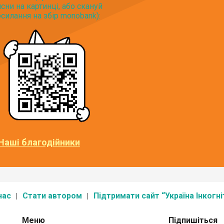
исни на картинці, або скануй
силання на збір monobank):
Наші благодійники
нас
Стати автором
Підтримати сайт “Україна Інкогні
Меню
Підпишіться