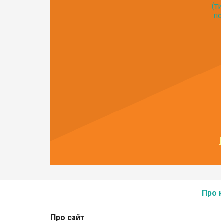
(т
по
Про 
Про сайт