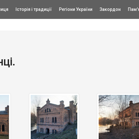
ниця
Історія і традиції
Регіони України
Закордон
Пам'
ці.