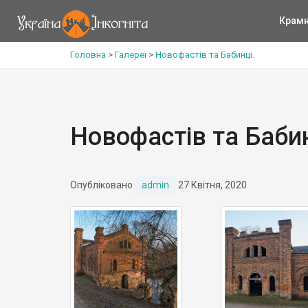
Крам
Головна
>
Галереї
>
Новофастів та Бабинці.
Новофастів та Бабин
Опубліковано
admin
27 Квітня, 2020