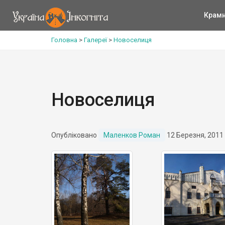
Крам
Головна
>
Галереї
>
Новоселиця
Новоселиця
Опубліковано
Маленков Роман
12 Березня, 2011