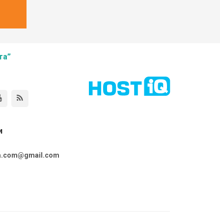
та”
и
ta.com@gmail.com