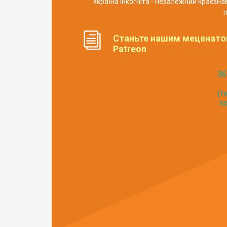
Україна Інкогніта - незалежний краєзн
п
Станьте нашим меценато
Patreon
Зб
(т
по