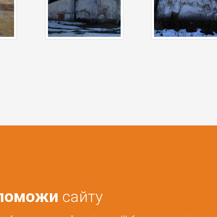
поможи
сайту