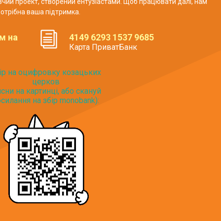
авчий проект, створений ентузіастами. Щоб працювати далі, нам
отрібна ваша підтримка.
м на
4149 6293 1537 9685
Карта ПриватБанк
ір на оцифровку козацьких
церков
исни на картинці, або скануй
силання на збір monobank):