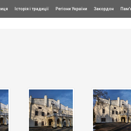
ниця
Історія і традиції
Регіони України
Закордон
Пам'