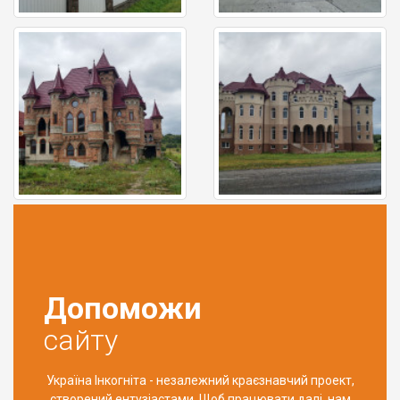
Допоможи
сайту
Україна Інкогніта - незалежний краєзнавчий проект,
створений ентузіастами. Щоб працювати далі, нам