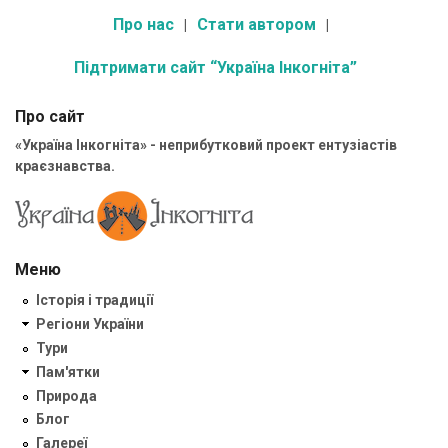
Про нас
Стати автором
Підтримати сайт “Україна Інкогніта”
Про сайт
«Україна Інкогніта» - неприбутковий проект ентузіастів
краєзнавства.
Меню
Історія і традиції
Регіони України
Тури
Пам'ятки
Природа
Блог
Галереї