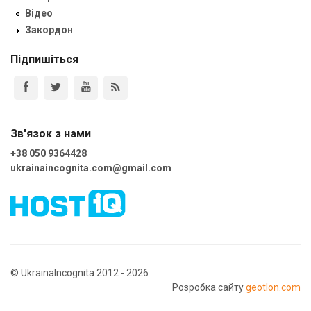
Відео
Закордон
Підпишіться
Зв'язок з нами
+38 050 9364428
ukrainaincognita.com@gmail.com
© UkrainaIncognita 2012 - 2026
Розробка сайту
geotlon.com