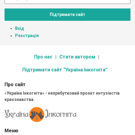
Підтримати сайт
Вхід
Реєстрація
Про нас
Стати автором
Підтримати сайт “Україна Інкогніта”
Про сайт
«Україна Інкогніта» - неприбутковий проект ентузіастів
краєзнавства.
Меню