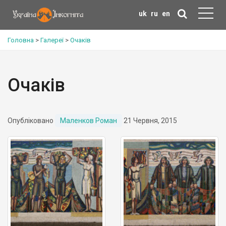
uk
ru
en
Головна
>
Галереї
>
Очаків
Очаків
Опубліковано
Маленков Роман
21 Червня, 2015