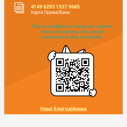
4149 6293 1537 9685
Карта ПриватБанк
Збір на оцифровку козацьких церков
(тисни на картинці, або скануй
посилання на збір monobank):
Наші благодійники