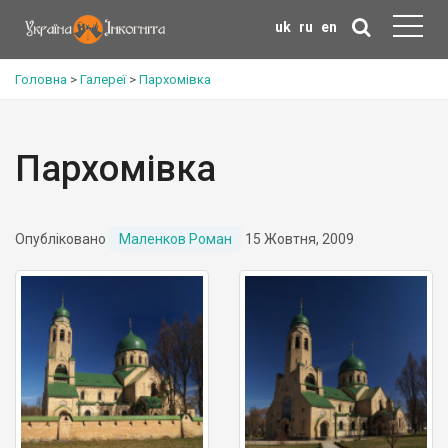
uk
ru
en
Головна
>
Галереї
>
Пархомівка
Пархомівка
Опубліковано
Маленков Роман
15 Жовтня, 2009