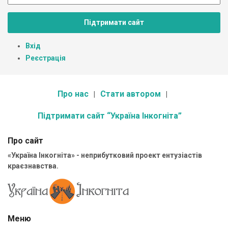
Підтримати сайт
Вхід
Реєстрація
Про нас
Стати автором
Підтримати сайт “Україна Інкогніта”
Про сайт
«Україна Інкогніта» - неприбутковий проект ентузіастів
краєзнавства.
Меню