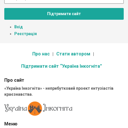
Підтримати сайт
Вхід
Реєстрація
Про нас
Стати автором
Підтримати сайт “Україна Інкогніта”
Про сайт
«Україна Інкогніта» - неприбутковий проект ентузіастів
краєзнавства.
Меню