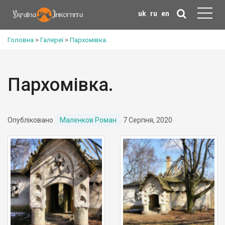
uk
ru
en
Головна
>
Галереї
>
Пархомівка.
Пархомівка.
Опубліковано
Маленков Роман
7 Серпня, 2020