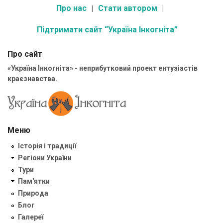
Про нас
Стати автором
Підтримати сайт “Україна Інкогніта”
Про сайт
«Україна Інкогніта» - неприбутковий проект ентузіастів
краєзнавства.
Меню
Історія і традиції
Регіони України
Тури
Пам'ятки
Природа
Блог
Галереї