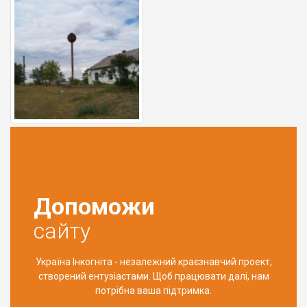
Допоможи
сайту
Україна Інкогніта - незалежний краєзнавчий проект,
створений ентузіастами. Щоб працювати далі, нам
потрібна ваша підтримка.