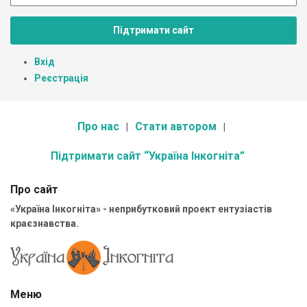
Підтримати сайт
Вхід
Реєстрація
Про нас
Стати автором
Підтримати сайт “Україна Інкогніта”
Про сайт
«Україна Інкогніта» - неприбутковий проект ентузіастів
краєзнавства.
Меню