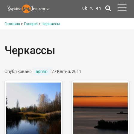
uk
ru
en
Головна
>
Галереї
>
Черкассы
Черкассы
Опубліковано
admin
27 Квітня, 2011