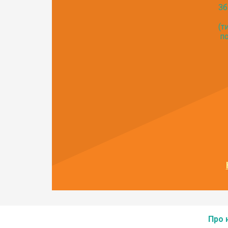
Зб
(т
по
Про 