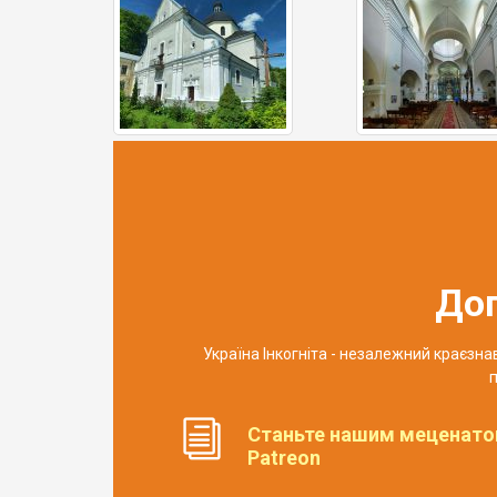
До
Україна Інкогніта - незалежний краєзн
п
Станьте нашим меценато
Patreon