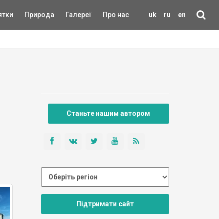
ятки
Природа
Галереї
Про нас
uk
ru
en
Станьте нашим автором
Підтримати сайт