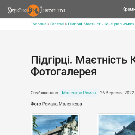
Крам
Головна
>
Галереї
>
Підгірці. Маєтність Конецпольськи
Підгірці. Маєтність
Фотогалерея
Опубліковано
Маленков Роман
26 Вересня, 2022
Фото Романа Маленкова