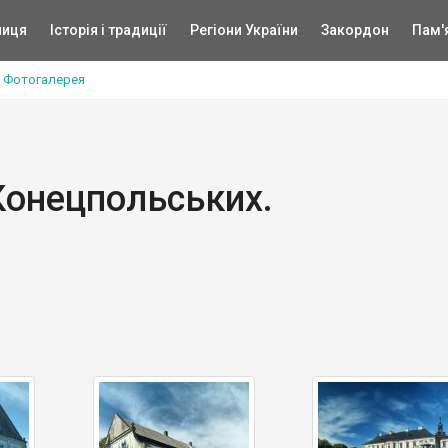
ниця
Історія і традиції
Регіони України
Закордон
Пам'
х. Фотогалерея
 Конецпольських.