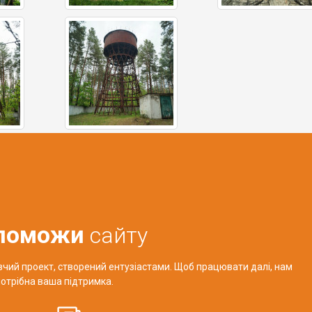
поможи
сайту
авчий проект, створений ентузіастами. Щоб працювати далі, нам
отрібна ваша підтримка.