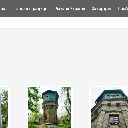
ниця
Історія і традиції
Регіони України
Закордон
Пам'