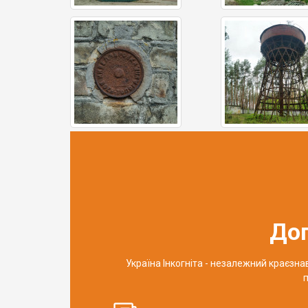
До
Україна Інкогніта - незалежний краєзн
п