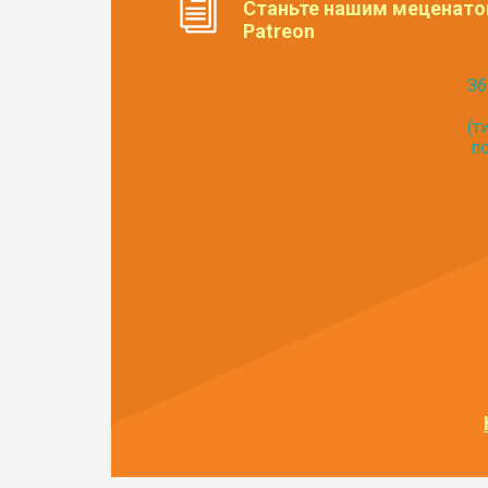
Станьте нашим меценато
Patreon
Зб
(т
по