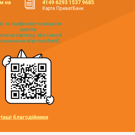
м на
4149 6293 1537 9685
Карта ПриватБанк
ір на оцифровку козацьких
церков
исни на картинці, або скануй
силання на збір monobank):
Наші благодійники