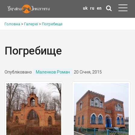
uk
ru
en
Головна
>
Галереї
>
Погребище
Погребище
Опубліковано
Маленков Роман
20 Січня, 2015