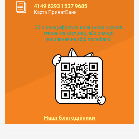
4149 6293 1537 9685
Карта ПриватБанк
Збір на оцифровку козацьких церков
(тисни на картинці, або скануй
посилання на збір monobank):
Наші благодійники