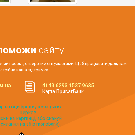
поможи
сайту
авчий проект, створений ентузіастами. Щоб працювати далі, нам
отрібна ваша підтримка.
м на
4149 6293 1537 9685
Карта ПриватБанк
ір на оцифровку козацьких
церков
исни на картинці, або скануй
силання на збір monobank):