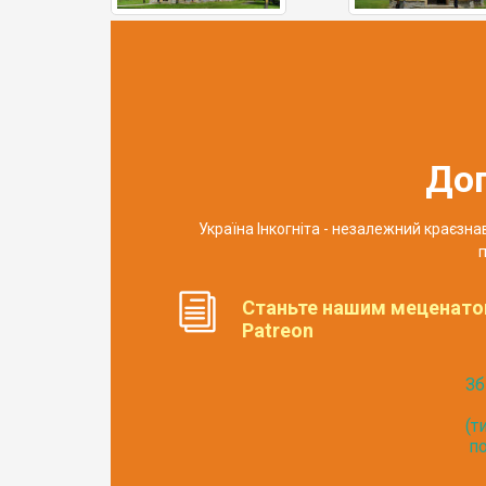
До
Україна Інкогніта - незалежний краєзн
п
Станьте нашим меценато
Patreon
Зб
(т
по