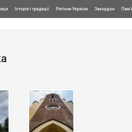
ниця
Історія і традиції
Регіони України
Закордон
Пам'
ка