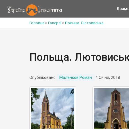
Крам
Головна
>
Галереї
>
Польща. Лютовиська
Польща. Лютовись
Опубліковано
Маленков Роман
4 Січня, 2018