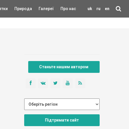
ятки
Природа
Галереї
Про нас
uk
ru
en
Станьте нашим автором
Підтримати сайт