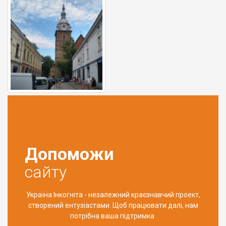
Допоможи
сайту
Україна Інкогніта - незалежний краєзнавчий проект,
створений ентузіастами. Щоб працювати далі, нам
потрібна ваша підтримка.