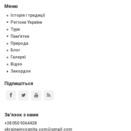
Меню
Історія і традиції
Регіони України
Тури
Пам'ятки
Природа
Блог
Галереї
Відео
Закордон
Підпишіться
Зв'язок з нами
+38 050 9364428
ukrainaincognita.com@gmail.com