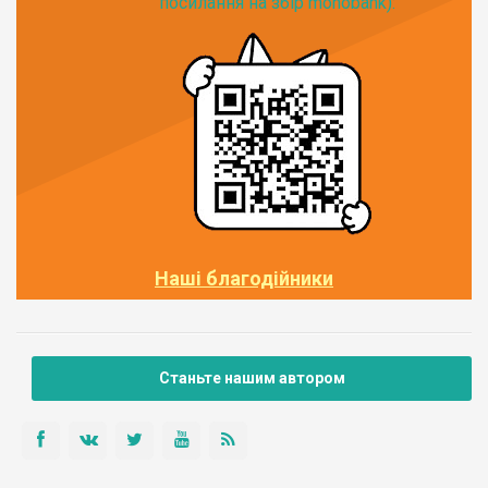
посилання на збір monobank):
Наші благодійники
Станьте нашим автором