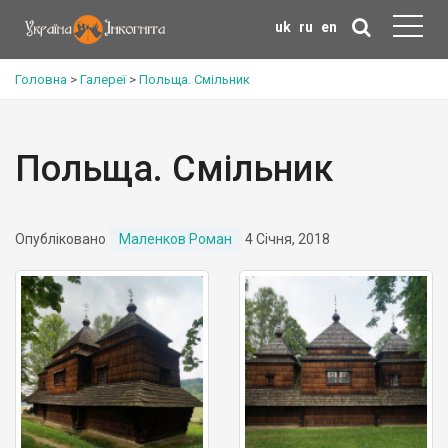
uk
ru
en
Головна
>
Галереї
>
Польща. Смільник
Польща. Смільник
Опубліковано
Маленков Роман
4 Січня, 2018