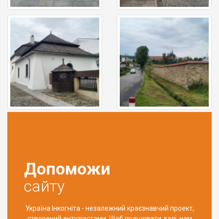
Допоможи
сайту
Україна Інкогніта - незалежний краєзнавчий проект,
створений ентузіастами. Щоб працювати далі, нам