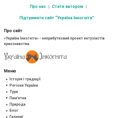
Про нас
Стати автором
Підтримати сайт “Україна Інкогніта”
Про сайт
«Україна Інкогніта» - неприбутковий проект ентузіастів
краєзнавства.
Меню
Історія і традиції
Регіони України
Тури
Пам'ятки
Природа
Блог
Галереї