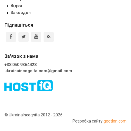
Відео
Закордон
Підпишіться
Зв'язок з нами
+38 050 9364428
ukrainaincognita.com@gmail.com
© UkrainaIncognita 2012 - 2026
Розробка сайту
geotlon.com