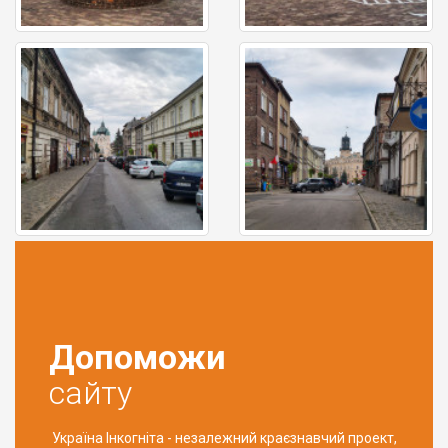
Допоможи
сайту
Україна Інкогніта - незалежний краєзнавчий проект,