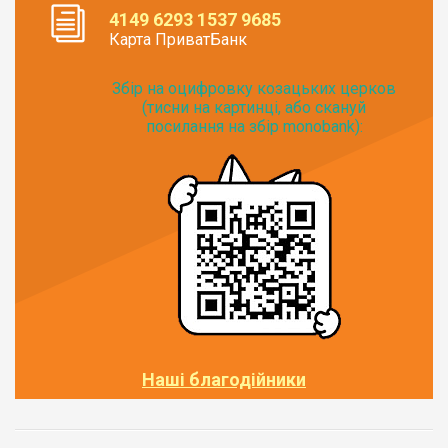
4149 6293 1537 9685
Карта ПриватБанк
Збір на оцифровку козацьких церков
(тисни на картинці, або скануй
посилання на збір monobank):
Наші благодійники