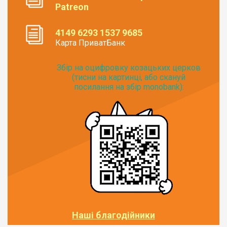
Patreon
4149 6293 1537 9685
Карта ПриватБанк
Збір на оцифровку козацьких церков
(тисни на картинці, або скануй
посилання на збір monobank):
Наші благодійники