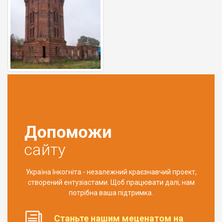
Допоможи
сайту
Україна Інкогніта - незалежний краєзнавчий проект,
створений ентузіастами. Щоб працювати далі, нам
потрібна ваша підтримка.
Станьте нашим меценатом на