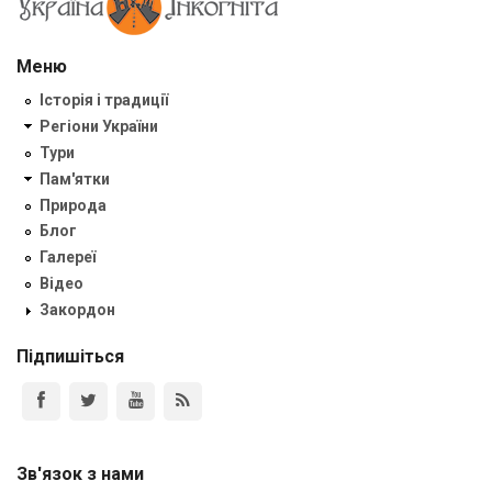
Меню
Історія і традиції
Регіони України
Тури
Пам'ятки
Природа
Блог
Галереї
Відео
Закордон
Підпишіться
Зв'язок з нами