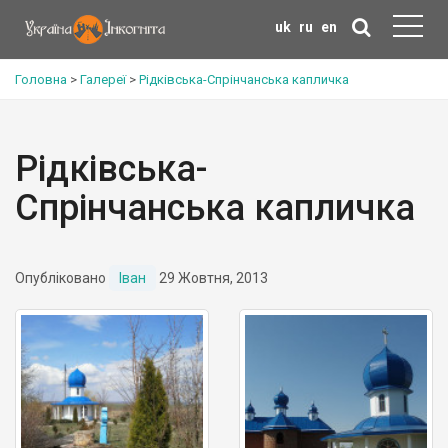
uk
ru
en
Головна
>
Галереї
>
Рідківська-Спрінчанська капличка
Рідківська-
Спрінчанська капличка
Опубліковано
Іван
29 Жовтня, 2013