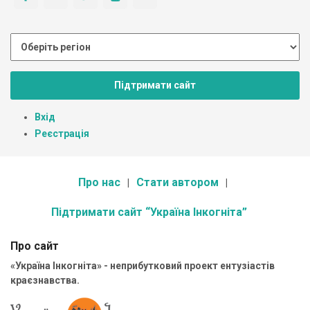
Підтримати сайт
Вхід
Реєстрація
Про нас
Стати автором
Підтримати сайт “Україна Інкогніта”
Про сайт
«Україна Інкогніта» - неприбутковий проект ентузіастів
краєзнавства.