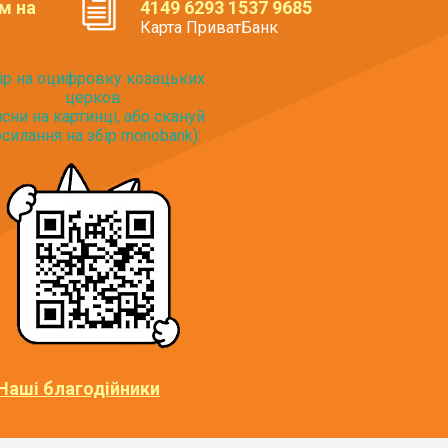
м на
4149 6293 1537 9685
Карта ПриватБанк
ір на оцифровку козацьких
церков
исни на картинці, або скануй
силання на збір monobank):
Наші благодійники