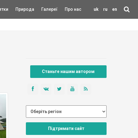
ятки
Природа
Галереї
Про нас
uk
ru
en
Станьте нашим автором
Підтримати сайт