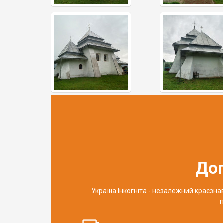
До
Україна Інкогніта - незалежний краєзн
п