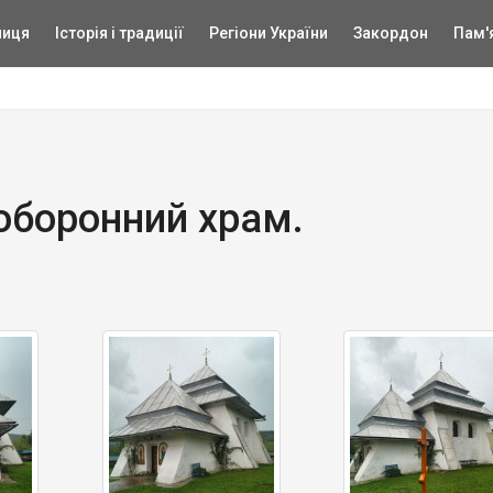
ниця
Історія і традиції
Регіони України
Закордон
Пам'
 оборонний храм.