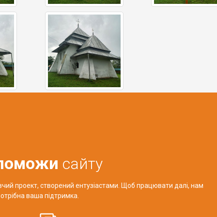
поможи
сайту
авчий проект, створений ентузіастами. Щоб працювати далі, нам
отрібна ваша підтримка.