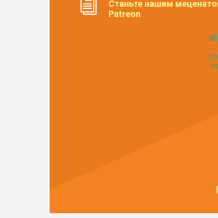
Станьте нашим меценато
Patreon
Зб
(т
по