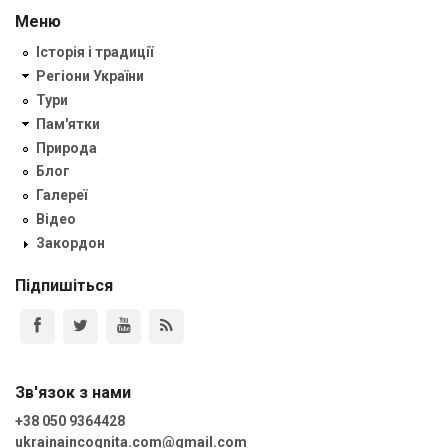
Меню
Історія і традиції
Регіони України
Тури
Пам'ятки
Природа
Блог
Галереї
Відео
Закордон
Підпишіться
Зв'язок з нами
+38 050 9364428
ukrainaincognita.com@gmail.com