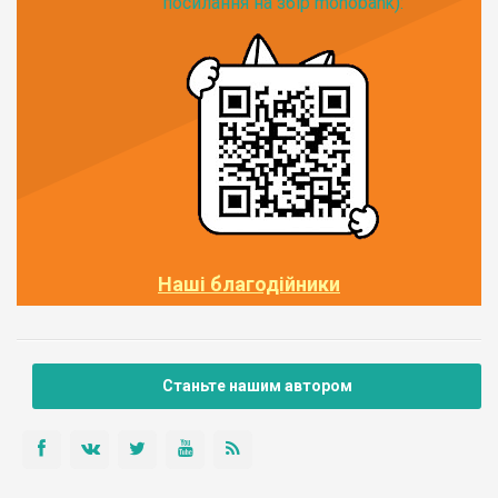
посилання на збір monobank):
Наші благодійники
Станьте нашим автором