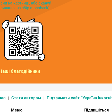
исни на картинці, або скануй
силання на збір monobank):
Наші благодійники
нас
Стати автором
Підтримати сайт “Україна Інкогні
Меню
Підпишіться