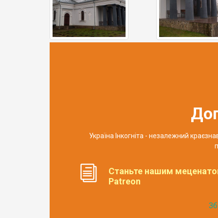
До
Україна Інкогніта - незалежний краєзн
п
Станьте нашим меценато
Patreon
Зб