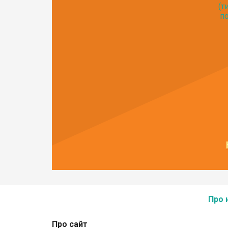
(т
по
Про 
Про сайт