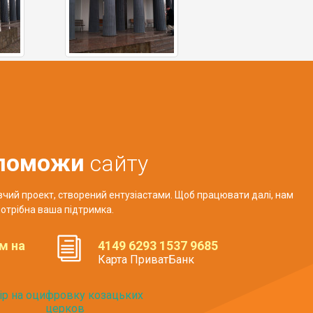
поможи
сайту
авчий проект, створений ентузіастами. Щоб працювати далі, нам
отрібна ваша підтримка.
м на
4149 6293 1537 9685
Карта ПриватБанк
ір на оцифровку козацьких
церков