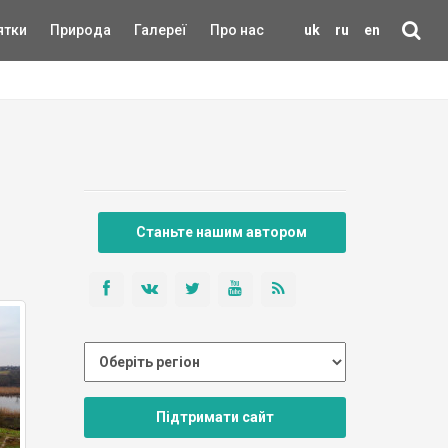
ятки
Природа
Галереї
Про нас
uk
ru
en
Станьте нашим автором
Підтримати сайт