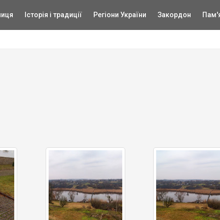
ниця
Історія і традиції
Регіони України
Закордон
Пам'