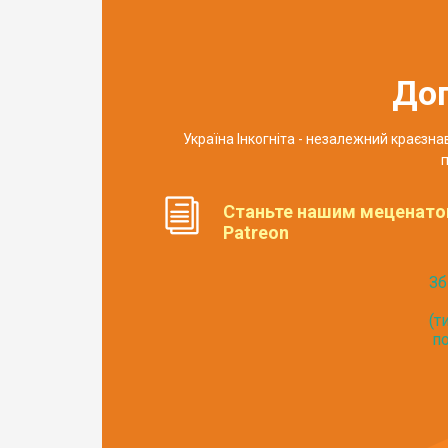
До
Україна Інкогніта - незалежний краєзн
п
Станьте нашим меценато
Patreon
Зб
(т
по