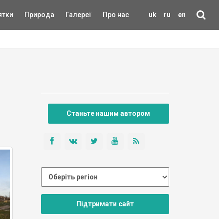
ятки
Природа
Галереї
Про нас
uk
ru
en
Станьте нашим автором
Підтримати сайт