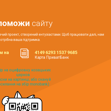
поможи
сайту
авчий проект, створений ентузіастами. Щоб працювати далі, нам
отрібна ваша підтримка.
м на
4149 6293 1537 9685
Карта ПриватБанк
ір на оцифровку козацьких
церков
исни на картинці, або скануй
силання на збір monobank):