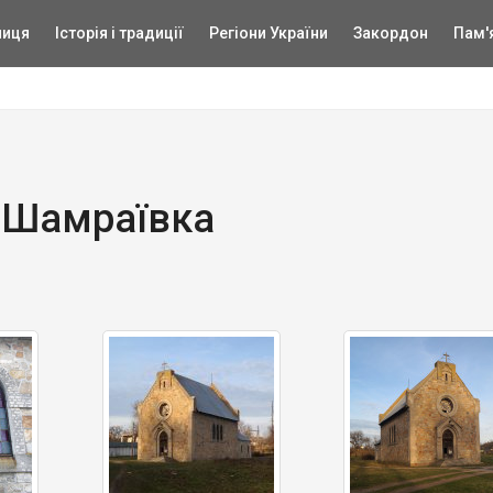
ниця
Історія і традиції
Регіони України
Закордон
Пам'
, Шамраївка