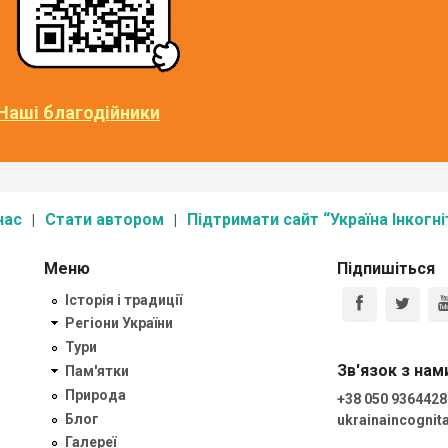
Наші благодійники
нас
Стати автором
Підтримати сайт “Україна Інкогні
Меню
Підпишіться
Історія і традиції
Регіони України
Тури
Зв'язок з нам
Пам'ятки
Природа
+38 050 9364428
Блог
ukrainaincogni
Галереї