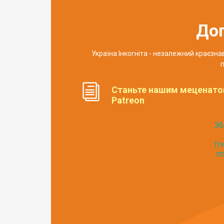
До
Україна Інкогніта - незалежний краєзн
п
Станьте нашим меценато
Patreon
Зб
(т
по