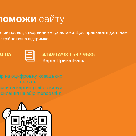
поможи
сайту
авчий проект, створений ентузіастами. Щоб працювати далі, нам
отрібна ваша підтримка.
м на
4149 6293 1537 9685
Карта ПриватБанк
ір на оцифровку козацьких
церков
исни на картинці, або скануй
силання на збір monobank):