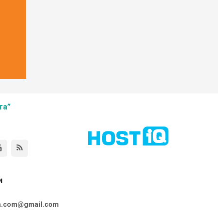
та”
и
ta.com@gmail.com