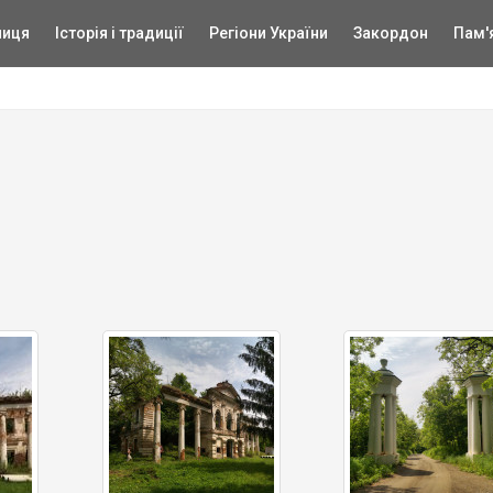
ниця
Історія і традиції
Регіони України
Закордон
Пам'