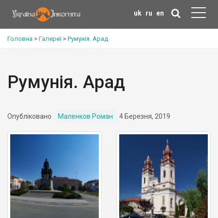
uk
ru
en
Головна
>
Галереї
>
Румунія. Арад
Румунія. Арад
Опубліковано
Маленков Роман
4 Березня, 2019