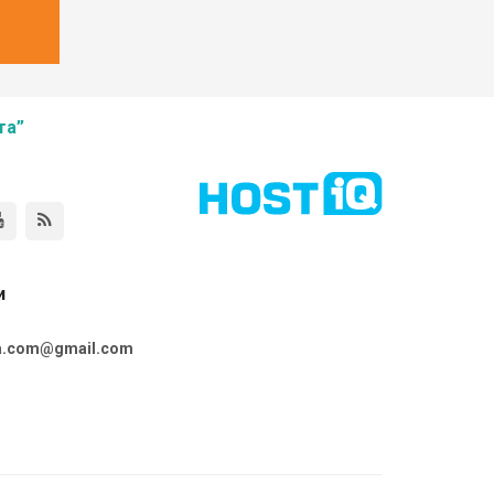
та”
и
ta.com@gmail.com