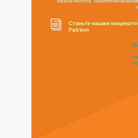
Україна Інкогніта - незалежний краєзн
п
Станьте нашим меценато
Patreon
Зб
(т
по