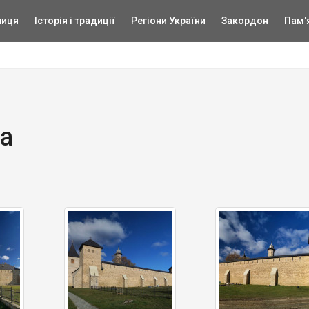
ниця
Історія і традиції
Регіони України
Закордон
Пам'
а