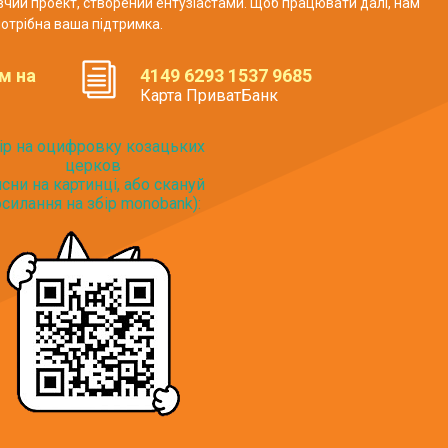
авчий проект, створений ентузіастами. Щоб працювати далі, нам
отрібна ваша підтримка.
м на
4149 6293 1537 9685
Карта ПриватБанк
ір на оцифровку козацьких
церков
исни на картинці, або скануй
силання на збір monobank):