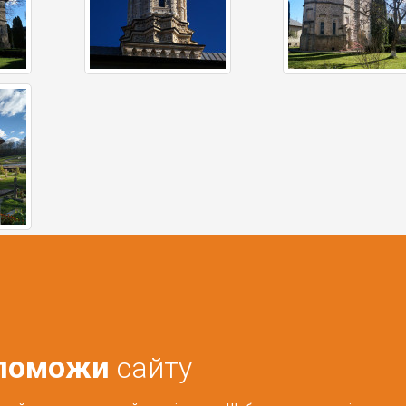
поможи
сайту