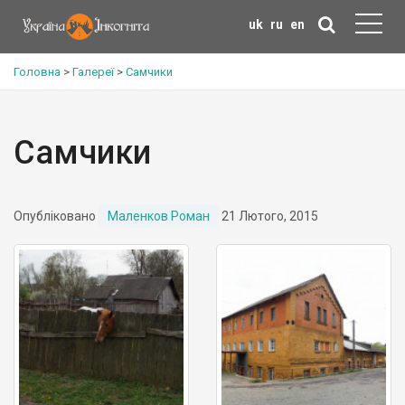
uk
ru
en
Головна
>
Галереї
>
Самчики
Самчики
Опубліковано
Маленков Роман
21 Лютого, 2015