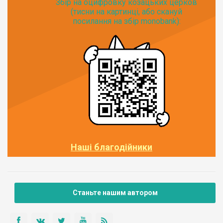
Збір на оцифровку козацьких церков
(тисни на картинці, або скануй
посилання на збір monobank):
Наші благодійники
Станьте нашим автором