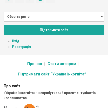
Підтримати сайт
Вхід
Реєстрація
Про нас
Стати автором
Підтримати сайт “Україна Інкогніта”
Про сайт
«Україна Інкогніта» - неприбутковий проект ентузіастів
краєзнавства.