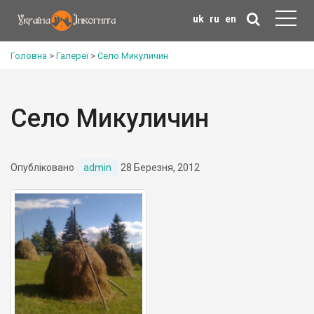
uk
ru
en
Головна
>
Галереї
>
Село Микуличин
Село Микуличин
Опубліковано
admin
28 Березня, 2012