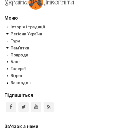
Меню
Історія і традиції
Регіони України
Тури
Пам'ятки
Природа
Блог
Галереї
Відео
Закордон
Підпишіться
Зв'язок з нами