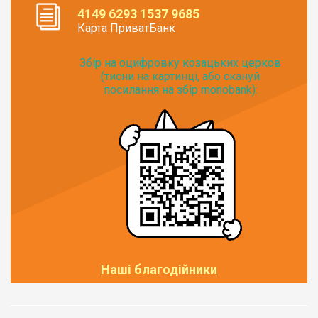
4149 6293 1537 9685
Карта ПриватБанк
Збір на оцифровку козацьких церков
(тисни на картинці, або скануй
посилання на збір monobank):
Наші благодійники