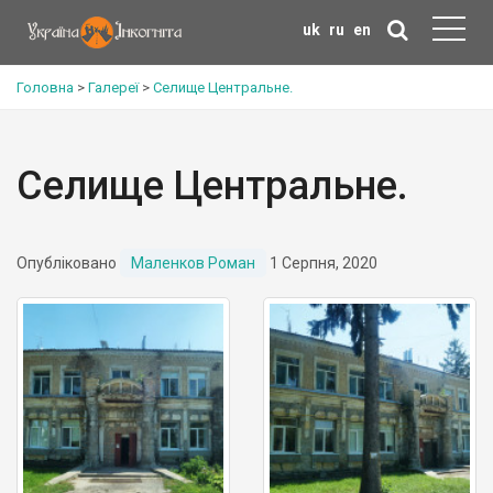
uk
ru
en
Головна
>
Галереї
>
Селище Центральне.
Селище Центральне.
Опубліковано
Маленков Роман
1 Серпня, 2020