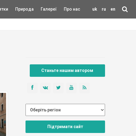
ятки
Природа
Галереї
Про нас
uk
ru
en
Станьте нашим автором
Підтримати сайт