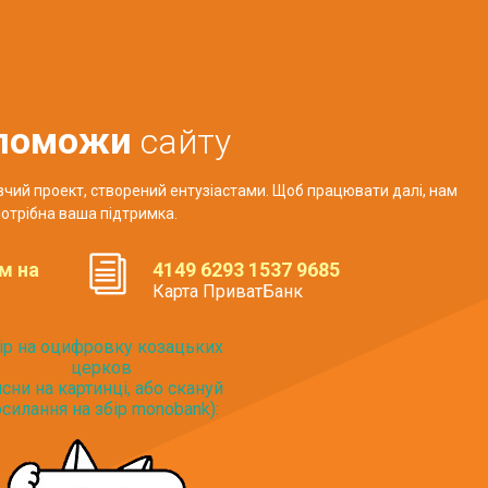
поможи
сайту
авчий проект, створений ентузіастами. Щоб працювати далі, нам
отрібна ваша підтримка.
м на
4149 6293 1537 9685
Карта ПриватБанк
ір на оцифровку козацьких
церков
исни на картинці, або скануй
силання на збір monobank):