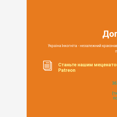
До
Україна Інкогніта - незалежний краєзн
п
Станьте нашим меценато
Patreon
Зб
(т
по