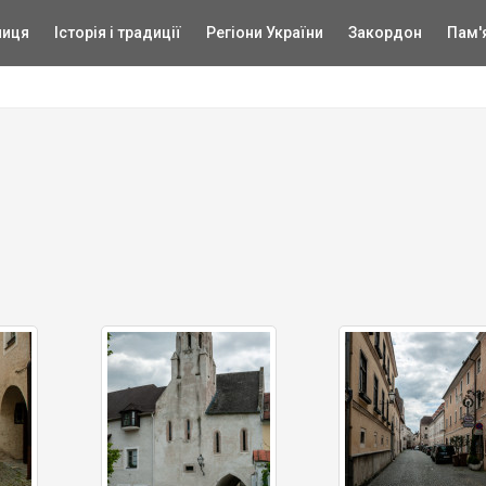
ниця
Історія і традиції
Регіони України
Закордон
Пам'