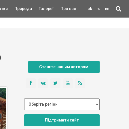
ятки
Природа
Галереї
Про нас
uk
ru
en
)
Станьте нашим автором
Підтримати сайт