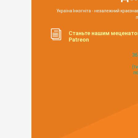
Україна Інкогніта - незалежний краєзн
п
Станьте нашим меценато
Patreon
Зб
(т
по