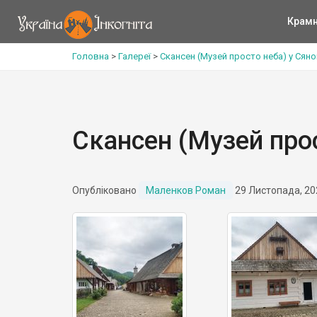
Крам
Головна
>
Галереї
>
Скансен (Музей просто неба) у Сянок
Скансен (Музей прос
Опубліковано
Маленков Роман
29 Листопада, 20