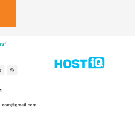
та”
и
ta.com@gmail.com