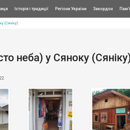
ниця
Історія і традиції
Регіони України
Закордон
Пам'
у (Сяніку)
то неба) у Сяноку (Сяніку
22