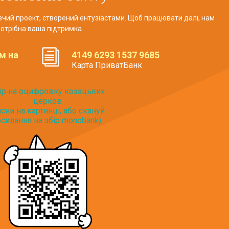
авчий проект, створений ентузіастами. Щоб працювати далі, нам
отрібна ваша підтримка.
м на
4149 6293 1537 9685
Карта ПриватБанк
ір на оцифровку козацьких
церков
исни на картинці, або скануй
силання на збір monobank):