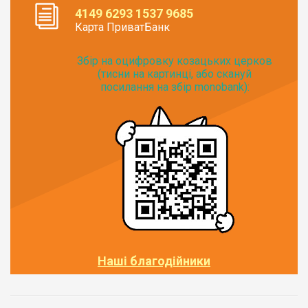
4149 6293 1537 9685
Карта ПриватБанк
Збір на оцифровку козацьких церков
(тисни на картинці, або скануй
посилання на збір monobank):
Наші благодійники