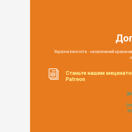
До
Україна Інкогніта - незалежний краєзн
п
Станьте нашим меценато
Patreon
Зб
(т
по