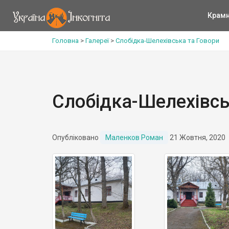
Крам
Головна
>
Галереї
>
Слобідка-Шелехівська та Говори
Слобідка-Шелехівсь
Опубліковано
Маленков Роман
21 Жовтня, 2020