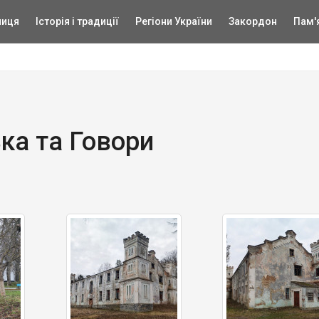
ниця
Історія і традиції
Регіони України
Закордон
Пам'
ка та Говори