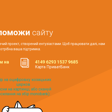
поможи
сайту
авчий проект, створений ентузіастами. Щоб працювати далі, нам
отрібна ваша підтримка.
м на
4149 6293 1537 9685
Карта ПриватБанк
ір на оцифровку козацьких
церков
исни на картинці, або скануй
силання на збір monobank):