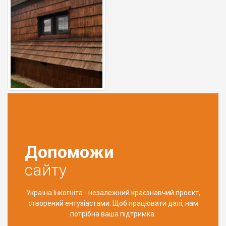
Допоможи
сайту
Україна Інкогніта - незалежний краєзнавчий проект,
створений ентузіастами. Щоб працювати далі, нам
потрібна ваша підтримка.