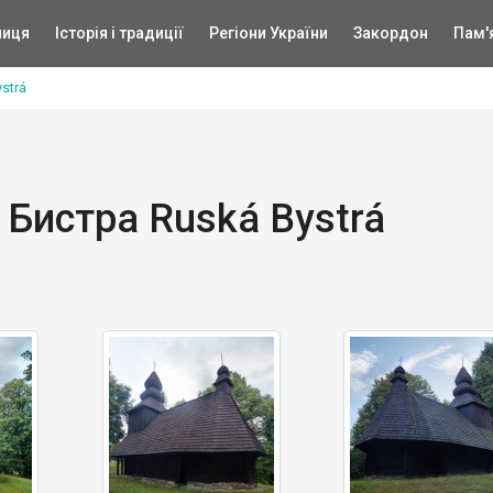
ниця
Історія і традиції
Регіони України
Закордон
Пам'
strá
 Бистра Ruská Bystrá