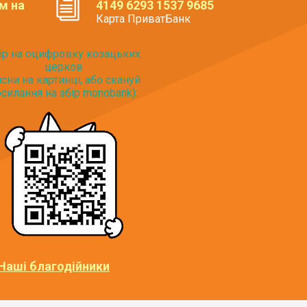
м на
4149 6293 1537 9685
Карта ПриватБанк
ір на оцифровку козацьких
церков
исни на картинці, або скануй
силання на збір monobank):
Наші благодійники