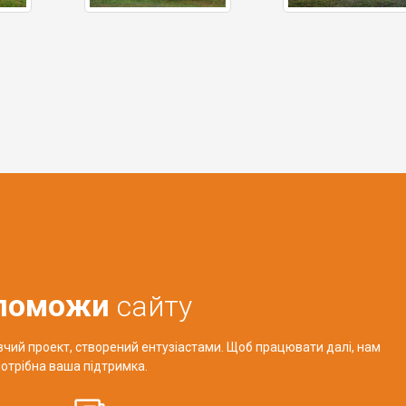
поможи
сайту
авчий проект, створений ентузіастами. Щоб працювати далі, нам
отрібна ваша підтримка.