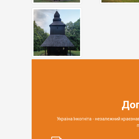
До
Україна Інкогніта - незалежний краєзн
п