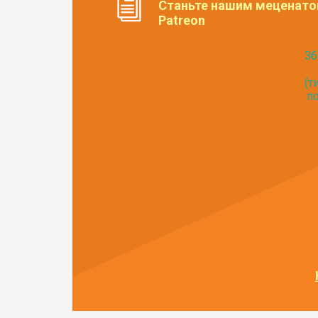
Станьте нашим меценато
Patreon
Зб
(т
по