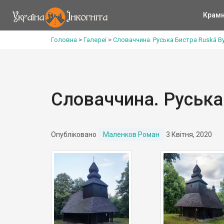
Крам
Головна
>
Галереї
>
Словаччина. Руська Бистра Ruská By
Словаччина. Руська
Опубліковано
Маленков Роман
3 Квітня, 2020